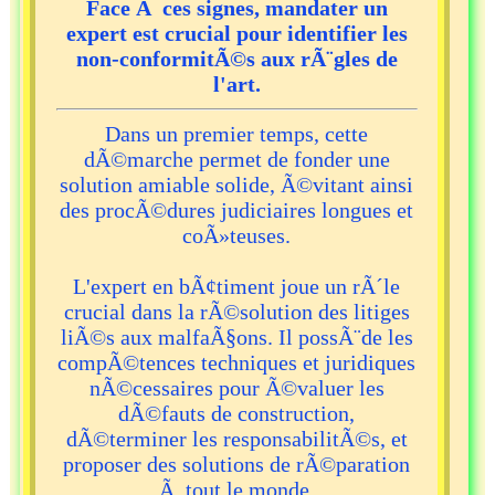
Face Ã ces signes, mandater un
expert est crucial pour identifier les
non-conformitÃ©s aux rÃ¨gles de
l'art.
Dans un premier temps, cette
dÃ©marche permet de fonder une
solution amiable solide, Ã©vitant ainsi
des procÃ©dures judiciaires longues et
coÃ»teuses.
L'expert en bÃ¢timent joue un rÃ´le
crucial dans la rÃ©solution des litiges
liÃ©s aux malfaÃ§ons. Il possÃ¨de les
compÃ©tences techniques et juridiques
nÃ©cessaires pour Ã©valuer les
dÃ©fauts de construction,
dÃ©terminer les responsabilitÃ©s, et
proposer des solutions de rÃ©paration
Ã tout le monde.