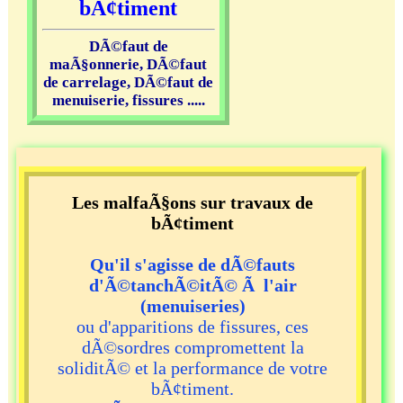
bÃ¢timent
DÃ©faut de
maÃ§onnerie, DÃ©faut
de carrelage, DÃ©faut de
menuiserie, fissures .....
Les malfaÃ§ons sur travaux de
bÃ¢timent
Qu'il s'agisse de dÃ©fauts
d'Ã©tanchÃ©itÃ© Ã l'air
(menuiseries)
ou d'apparitions de fissures, ces
dÃ©sordres compromettent la
soliditÃ© et la performance de votre
bÃ¢timent.