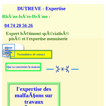
Aller au contenu
DUTREVE - Expertise
RhÃ´ne-IsÃ¨re-DrÃ´me :
04 74 20 56 26
Expert bÃ¢timent spÃ©cialisÃ© 
pisÃ© et l'expertise menuiserie
Formulaires de contact
Qui va construire la maison
l'expertise des
malfaÃ§ons sur
travaux