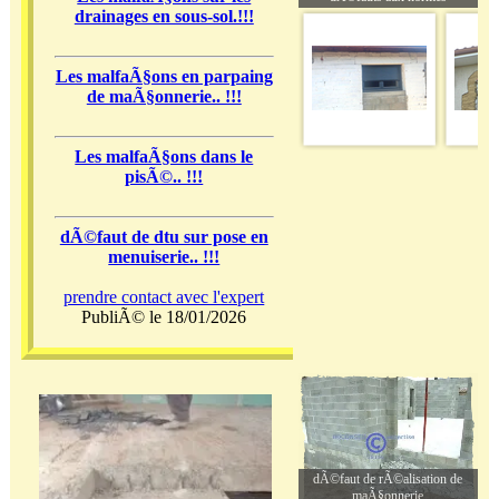
drainages en sous-sol.!!!
Les malfaÃ§ons en parpaing
de maÃ§onnerie.. !!!
Les malfaÃ§ons dans le
pisÃ©.. !!!
dÃ©faut de dtu sur pose en
menuiserie.. !!!
prendre contact avec l'expert
PubliÃ© le 18/01/2026
dÃ©faut de rÃ©alisation de
maÃ§onnerie