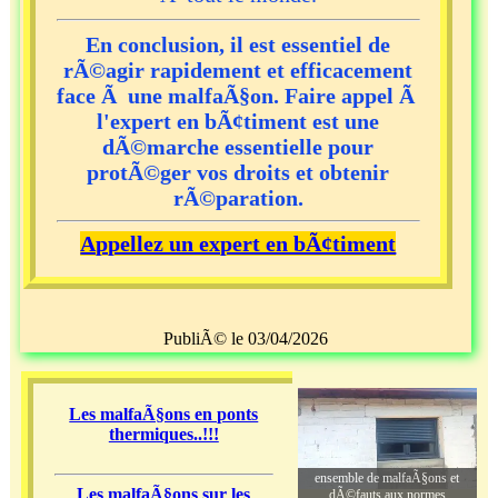
En conclusion, il est essentiel de
rÃ©agir rapidement et efficacement
face Ã une malfaÃ§on. Faire appel Ã
l'expert en bÃ¢timent est une
dÃ©marche essentielle pour
protÃ©ger vos droits et obtenir
rÃ©paration.
Appellez un expert en bÃ¢timent
PubliÃ© le 03/04/2026
Les malfaÃ§ons en ponts
thermiques..!!!
ensemble de malfaÃ§ons et
Les malfaÃ§ons sur les
dÃ©fauts aux normes