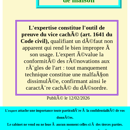
L'expertise constitue l'outil de
preuve du vice cachÃ© (art. 1641 du
Code civil),
qualifiant un dÃ©faut non
apparent qui rend le bien impropre Ã
son usage. L'expert Ã©value la
conformitÃ© des rÃ©novations aux
rÃ¨gles de l'art : tout manquement
technique constitue une malfaÃ§on
dissimulÃ©e, confirmant ainsi le
caractÃ¨re cachÃ© du dÃ©sordre.
PubliÃ© le 12/02/2026
attache une importance toute particuliÃ¨re Ã la confidentialitÃ© de vos
L'expert
contacter
donnÃ©es.
l'expert
Le cabinet ne vend ou ne loue Ã aucun moment celles-ci Ã des tierces parties
.