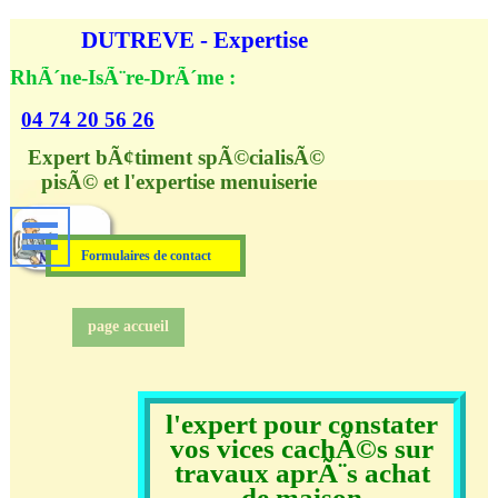
Aller au contenu
DUTREVE - Expertise
RhÃ´ne-IsÃ¨re-DrÃ´me :
04 74 20 56 26
Expert bÃ¢timent spÃ©cialisÃ© 
pisÃ© et l'expertise menuiserie
Formulaires de contact
page accueil
l'expert pour constater
vos vices cachÃ©s sur
travaux aprÃ¨s achat
de maison