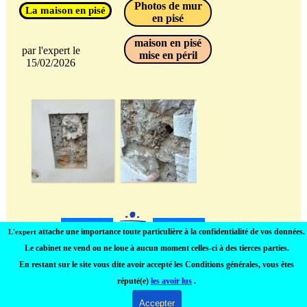
Photos de mur
La maison en pisé
en pisé
maison en pisé
par l'expert le
mise en péril
15/02/2026
attache une importance toute particulière à la confidentialité de vos données.
L'expert
Le cabinet ne vend ou ne loue à aucun moment celles-ci à des tierces parties
.
conditions
mail direct
En restant sur le site vous dite avoir accepté les Conditions générales, vous êtes
d'utilisation du site
GDPR - CG
réputé(e)
les avoir lus
.
Accepter
Retourner au contenu