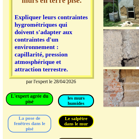
murs en terre pisé.
Expliquer leurs contraintes
hygrométriques qui
doivent s'adapter aux
contraintes d'un
environnement :
capillarité, pression
atmosphérique et
attraction terrestre.
par l'expert le 28/04/2026
L'expert agrée du
les murs
pisé
humides
La pose de
Le salpêtre
fenêtres dans le
dans le mur
pisé