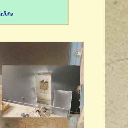
nitÃ©s