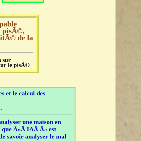
pable
u pisÃ©,
ritÃ© de la
s sur
sur le pisÃ©
s et le calcul des
.
analyser une maison en
nt que Â«Â IAÂ Â» est
de savoir analyser le mal