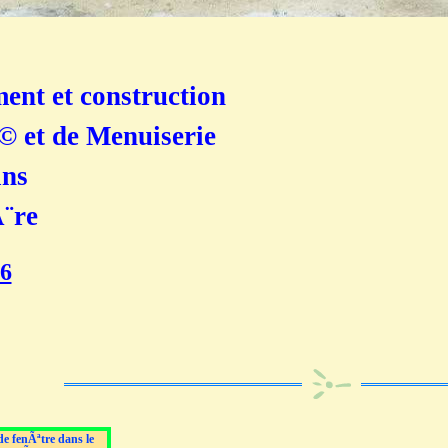
nt et construction
© et de Menuiserie
ans
Ã¨re
56
de fenÃªtre dans le