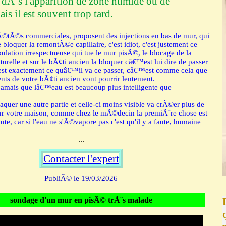
 dÃ¨s l'apparition de zone humide ou de
ais il est souvent trop tard.
Ã©tÃ©s commerciales, proposent des injections en bas de mur, qui
 bloquer la remontÃ©e capillaire, c'est idiot, c'est justement ce
ulation irrespectueuse qui tue le mur pisÃ©, le blocage de la
turelle et sur le bÃ¢ti ancien la bloquer câ€™est lui dire de passer
est exactement ce quâ€™il va ce passer, câ€™est comme cela que
nts de votre bÃ¢ti ancien vont pourrir lentement.
mais que lâ€™eau est beaucoup plus intelligente que
quer une autre partie et celle-ci moins visible va crÃ©er plus de
r votre maison, comme chez le mÃ©decin la premiÃ¨re chose est
aute, car si l'eau ne s'Ã©vapore pas c'est qu'il y a faute, humaine
...
Contacter l'expert
PubliÃ© le 19/03/2026
sondage d'un mur en pisÃ© trÃ¨s malade