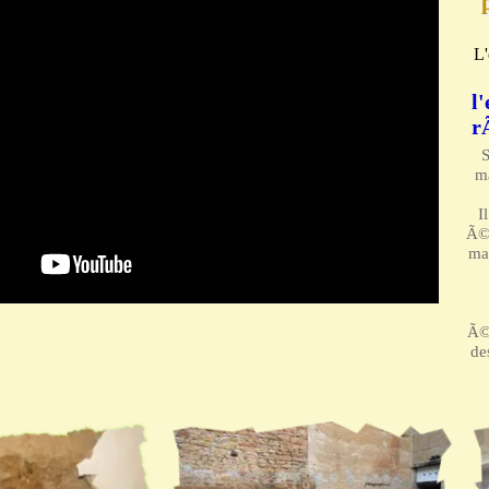
L'
l
r
S
ma
I
Ã©v
ma
Ã©
de