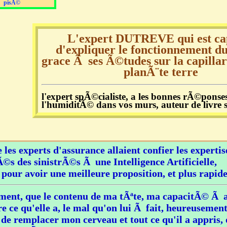
pisÃ©
L'expert DUTREVE qui est ca
d'expliquer le fonctionnement d
grace Ã ses Ã©tudes sur la capilla
planÃ¨te terre
l'expert spÃ©cialiste, a les bonnes rÃ©ponse
l'humiditÃ© dans vos murs, auteur de livre 
e les experts d'assurance allaient confier les expertise
©s des sinistrÃ©s Ã une Intelligence Artificielle,
 pour avoir une meilleure proposition, et plus rapide
ent, que le contenu de ma tÃªte, ma capacitÃ© Ã 
re ce qu'elle a, le mal qu'on lui Ã fait, heureuseme
de remplacer mon cerveau et tout ce qu'il a appris, 