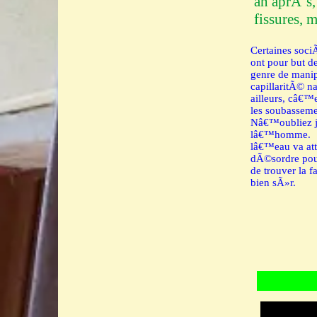
an aprÃ¨s,
fissures, m
Certaines soci
ont pour but de
genre de manip
capillaritÃ© na
ailleurs, câ€™
les soubasseme
Nâ€™oubliez ja
lâ€™homme.
lâ€™eau va atta
dÃ©sordre pou
de trouver la f
bien sÃ»r.