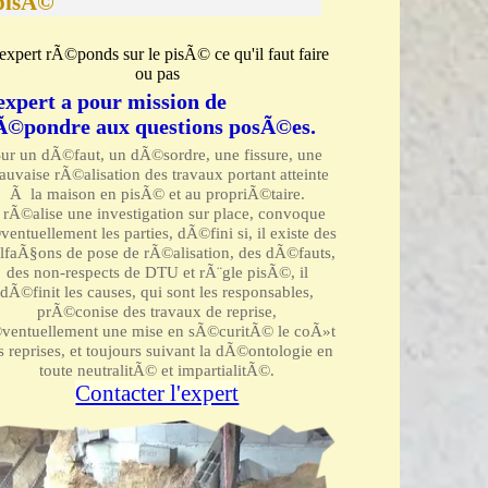
pisÃ©
expert rÃ©ponds sur le pisÃ© ce qu'il faut faire
ou pas
'expert a pour mission de
Ã©pondre aux questions posÃ©es.
ur un dÃ©faut, un dÃ©sordre, une fissure, une
uvaise rÃ©alisation des travaux portant atteinte
Ã la maison en pisÃ© et au propriÃ©taire.
l rÃ©alise une investigation sur place, convoque
entuellement les parties, dÃ©fini si, il existe des
lfaÃ§ons de pose de rÃ©alisation, des dÃ©fauts,
des non-respects de DTU et rÃ¨gle pisÃ©, il
dÃ©finit les causes, qui sont les responsables,
prÃ©conise des travaux de reprise,
ventuellement une mise en sÃ©curitÃ© le coÃ»t
s reprises, et toujours suivant la dÃ©ontologie en
toute neutralitÃ© et impartialitÃ©.
Contacter l'expert