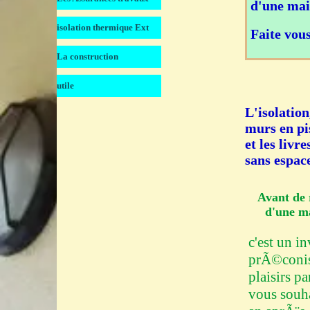
d'une mai
isolation thermique Ext
â–¼
Faite vou
La construction
â–¼
utile
â–¼
L'isolation
murs en pi
et les livr
sans espac
Avant de 
d'une m
c'est un i
prÃ©conisa
plaisirs p
vous souha