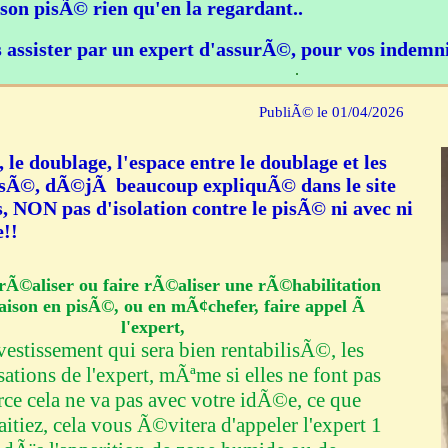
son pisÃ© rien qu'en la regardant..
s assister par un expert d'assurÃ©, pour vos indem
.
PubliÃ© le 01/04/2026
, le doublage, l'espace entre le doublage et les
sÃ©, dÃ©jÃ beaucoup expliquÃ© dans le site
es, NON pas d'isolation contre le pisÃ© ni avec ni
e!!
rÃ©aliser ou faire rÃ©aliser une rÃ©habilitation
aison en pisÃ©, ou en mÃ¢chefer, faire appel Ã
l'expert,
nvestissement qui sera bien rentabilisÃ©, les
tions de l'expert, mÃªme si elles ne font pas
arce cela ne va pas avec votre idÃ©e, ce que
itiez, cela vous Ã©vitera d'appeler l'expert 1