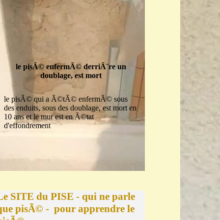
le pisÃ© enfermÃ© derriÃ¨re un
doublage, est mort
le pisÃ© qui a Ã©tÃ© enfermÃ© sous
des enduits, sous des doublage, est mort en
10 ans et le mur est en Ã©tat
d'effondrement
Le SITE du PISE - qui ne parle 
que pisÃ© -  pour apprendre le 