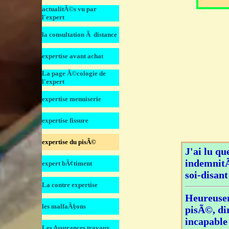
actualitÃ©s vu par
â–¼
l'expert
la consultation Ã distance
â–¼
expertise avant achat
â–¼
La page Ã©cologie de
â–¼
l'expert
expertise menuiserie
â–¼
expertise fissure
â–¼
expertise du pisÃ©
â–¼
J'ai lu qu
indemnitÃ
expert bÃ¢timent
â–¼
soi-disant
La contre expertise
â–¼
Heureusem
les malfaÃ§ons
â–¼
pisÃ©, di
incapable 
Les Assurances travaux
â–¼