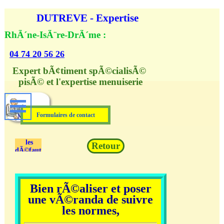
Aller au contenu
DUTREVE - Expertise
RhÃ´ne-IsÃ¨re-DrÃ´me :
04 74 20 56 26
Expert bÃ¢timent spÃ©cialisÃ© 
pisÃ© et l'expertise menuiserie
Formulaires de contact
les
Retour
dÃ©fauts
norme
Bien rÃ©aliser et poser
une vÃ©randa de suivre
les normes,