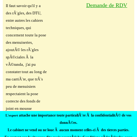
Demande de RDV
Il faut savoir qu'il y a
des rÃ¨gles, des DTU,
entre autres les cahiers
techniques, qui
concernent toute la pose
des menuiseries,
ajoutÃ© les rÃ¨gles
spÃ©ciales Ã la
vÃ©randa, j'ai pu
constater tout au long de
ma carriÃ¨re, que trÃ¨s
peu de menuisiers
respectaient la pose
correcte des fonds de
joint en mousse
attache une importance toute particuliÃ¨re Ã la confidentialitÃ© de vos
imprÃ©gnÃ© et
L'expert
donnÃ©es.
silicone.......
Le cabinet ne vend ou ne loue Ã aucun moment celles-ci Ã des tierces parties
.