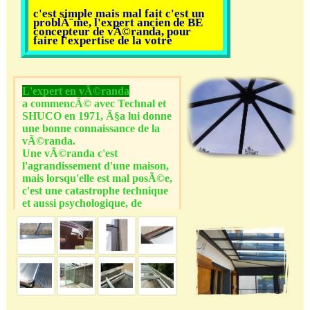
c'est simple mais mal fait c'est un
problÃ¨me, l'expert ancien de BE
concepteur de vÃ©randa, pour
faire l'expertise de la votre
L'expert en vÃ©randa
a commencÃ© avec Technal et
SHUCO en 1971, Ã§a lui donne
une bonne connaissance de la
vÃ©randa.
Une vÃ©randa c'est
l'agrandissement d'une maison,
mais lorsqu'elle est mal posÃ©e,
c'est une catastrophe technique
et aussi psychologique, de
savoir que votre vÃ©randa
laisse pÃ©nÃ©trÃ© l'eau, ou
que les menuiseries coulissantes
ne fonctionnent pas.
Appelez-nous.