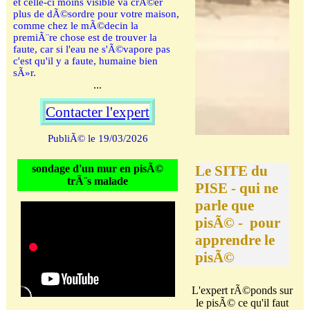
et celle-ci moins visible va crÃ©er
plus de dÃ©sordre pour votre maison,
comme chez le mÃ©decin la
premiÃ¨re chose est de trouver la
faute, car si l'eau ne s'Ã©vapore pas
c'est qu'il y a faute, humaine bien
sÃ»r.
...
Contacter l'expert
PubliÃ© le 19/03/2026
sondage d'un mur en pisÃ©
Le SITE du 
trÃ¨s malade
PISE - qui ne 
parle que 
pisÃ© -  pour 
apprendre le 
pisÃ©
L'expert rÃ©ponds sur
le pisÃ© ce qu'il faut