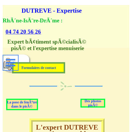
Aller au contenu
DUTREVE - Expertise
RhÃ´ne-IsÃ¨re-DrÃ´me :
04 74 20 56 26
Expert bÃ¢timent spÃ©cialisÃ© 
pisÃ© et l'expertise menuiserie
Formulaires de contact
Des photos
La pose de fenÃªtre
pisÃ©
dans le pisÃ©
L'expert DUTREVE