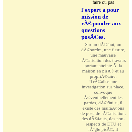
faire ou pas
l'expert a pour
mission de
rÃ©pondre aux
questions
posÃ©es.
Sur un dÃ©faut, un
dÃ©sordre, une fissure,
une mauvaise
rÃ©alisation des travaux
portant atteinte Ã la
maison en pisÃ© et au
propriÃ©taire.
Il rÃ©alise une
investigation sur place,
convoque
Ã©ventuellement les
parties, dÃ©fini si, il
existe des malfaÃ§ons
de pose de rÃ©alisation,
des dÃ©fauts, des non-
respects de DTU et
rÃ¨gle pisÃ©, il