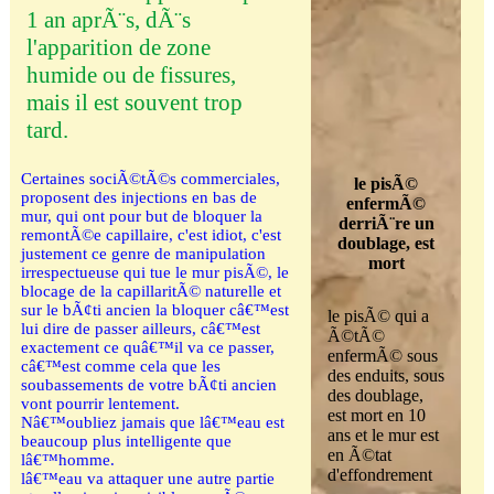
1 an aprÃ¨s, dÃ¨s
l'apparition de zone
humide ou de fissures,
mais il est souvent trop
tard.
Certaines sociÃ©tÃ©s commerciales,
le pisÃ©
proposent des injections en bas de
enfermÃ©
mur, qui ont pour but de bloquer la
derriÃ¨re un
remontÃ©e capillaire, c'est idiot, c'est
doublage, est
justement ce genre de manipulation
mort
irrespectueuse qui tue le mur pisÃ©, le
blocage de la capillaritÃ© naturelle et
sur le bÃ¢ti ancien la bloquer câ€™est
le pisÃ© qui a
lui dire de passer ailleurs, câ€™est
Ã©tÃ©
exactement ce quâ€™il va ce passer,
enfermÃ© sous
câ€™est comme cela que les
des enduits, sous
soubassements de votre bÃ¢ti ancien
des doublage,
vont pourrir lentement.
est mort en 10
Nâ€™oubliez jamais que lâ€™eau est
ans et le mur est
beaucoup plus intelligente que
en Ã©tat
lâ€™homme.
d'effondrement
lâ€™eau va attaquer une autre partie