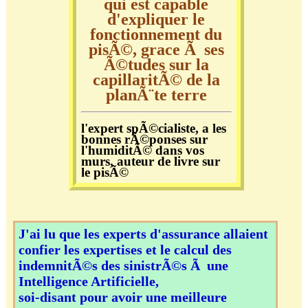
qui est capable
d'expliquer le
fonctionnement du
pisÃ©, grace Ã ses
Ã©tudes sur la
capillaritÃ© de la
planÃ¨te terre
l'expert spÃ©cialiste, a les
bonnes rÃ©ponses sur
l'humiditÃ© dans vos
murs, auteur de livre sur
le pisÃ©
J'ai lu que les experts d'assurance allaient
confier les expertises et le calcul des
indemnitÃ©s des sinistrÃ©s Ã une
Intelligence Artificielle,
soi-disant pour avoir une meilleure