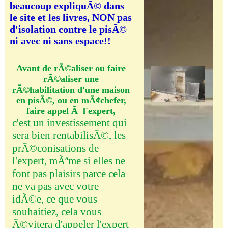
beaucoup expliquÃ© dans
le site et les livres, NON pas
d'isolation contre le pisÃ©
ni avec ni sans espace!!
Avant de rÃ©aliser ou faire
rÃ©aliser une
rÃ©habilitation d'une maison
en pisÃ©, ou en mÃ¢chefer,
faire appel Ã l'expert,
c'est un investissement qui
sera bien rentabilisÃ©, les
prÃ©conisations de
l'expert, mÃªme si elles ne
font pas plaisirs parce cela
ne va pas avec votre
idÃ©e, ce que vous
souhaitiez, cela vous
Ã©vitera d'appeler l'expert