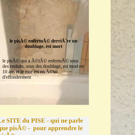
le pisÃ© enfermÃ© derriÃ¨re un
doublage, est mort
le pisÃ© qui a Ã©tÃ© enfermÃ© sous
des enduits, sous des doublage, est mort en
10 ans et le mur est en Ã©tat
d'effondrement
Le SITE du PISE - qui ne parle 
que pisÃ© -  pour apprendre le 