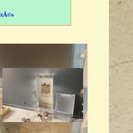
nitÃ©s