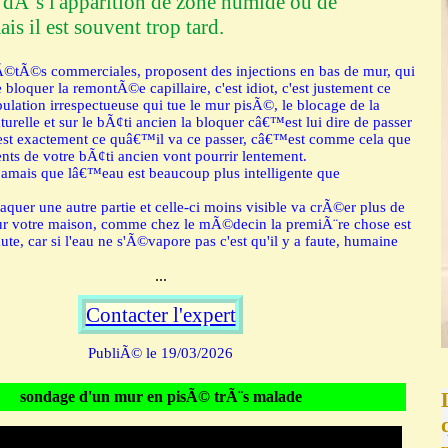
 dÃ¨s l'apparition de zone humide ou de
ais il est souvent trop tard.
Ã©tÃ©s commerciales, proposent des injections en bas de mur, qui
 bloquer la remontÃ©e capillaire, c'est idiot, c'est justement ce
ulation irrespectueuse qui tue le mur pisÃ©, le blocage de la
turelle et sur le bÃ¢ti ancien la bloquer câ€™est lui dire de passer
est exactement ce quâ€™il va ce passer, câ€™est comme cela que
nts de votre bÃ¢ti ancien vont pourrir lentement.
mais que lâ€™eau est beaucoup plus intelligente que
quer une autre partie et celle-ci moins visible va crÃ©er plus de
r votre maison, comme chez le mÃ©decin la premiÃ¨re chose est
aute, car si l'eau ne s'Ã©vapore pas c'est qu'il y a faute, humaine
...
Contacter l'expert
PubliÃ© le 19/03/2026
sondage d'un mur en pisÃ© trÃ¨s malade