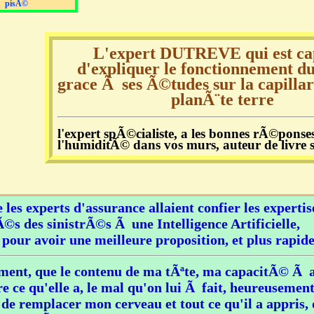
pisÃ©
L'expert DUTREVE qui est ca
d'expliquer le fonctionnement d
grace Ã ses Ã©tudes sur la capilla
planÃ¨te terre
l'expert spÃ©cialiste, a les bonnes rÃ©ponse
l'humiditÃ© dans vos murs, auteur de livre 
e les experts d'assurance allaient confier les expertise
©s des sinistrÃ©s Ã une Intelligence Artificielle,
 pour avoir une meilleure proposition, et plus rapide
ent, que le contenu de ma tÃªte, ma capacitÃ© Ã 
re ce qu'elle a, le mal qu'on lui Ã fait, heureuseme
de remplacer mon cerveau et tout ce qu'il a appris, 