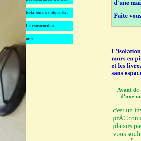
d'une mai
isolation thermique Ext
â–¼
Faite vou
La construction
â–¼
utile
â–¼
L'isolation
murs en pi
et les livr
sans espac
Avant de 
d'une m
c'est un i
prÃ©conisa
plaisirs p
vous souha