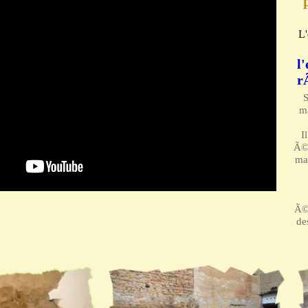
L'
l
r
S
ma
I
Ã©v
ma
Ã©
de