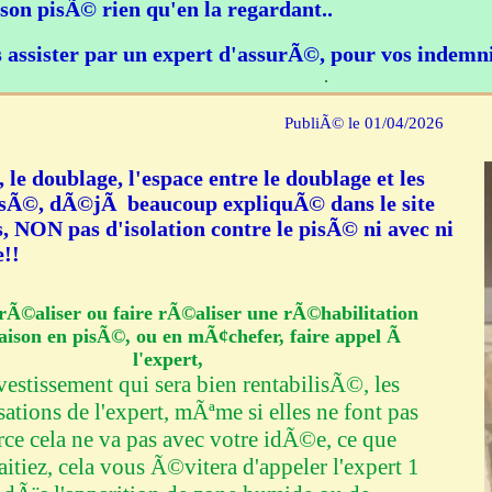
son pisÃ© rien qu'en la regardant..
s assister par un expert d'assurÃ©, pour vos indem
.
PubliÃ© le 01/04/2026
, le doublage, l'espace entre le doublage et les
sÃ©, dÃ©jÃ beaucoup expliquÃ© dans le site
es, NON pas d'isolation contre le pisÃ© ni avec ni
e!!
rÃ©aliser ou faire rÃ©aliser une rÃ©habilitation
aison en pisÃ©, ou en mÃ¢chefer, faire appel Ã
l'expert,
nvestissement qui sera bien rentabilisÃ©, les
tions de l'expert, mÃªme si elles ne font pas
arce cela ne va pas avec votre idÃ©e, ce que
itiez, cela vous Ã©vitera d'appeler l'expert 1