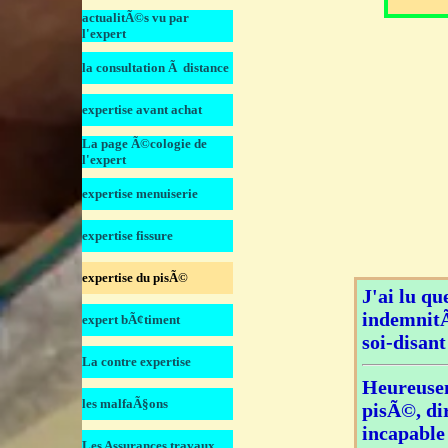
actualitÃ©s vu par
â–¼
l'expert
la consultation Ã distance
â–¼
expertise avant achat
â–¼
La page Ã©cologie de
â–¼
l'expert
expertise menuiserie
â–¼
expertise fissure
â–¼
expertise du pisÃ©
â–¼
J'ai lu qu
indemnitÃ
expert bÃ¢timent
â–¼
soi-disant
La contre expertise
â–¼
Heureusem
les malfaÃ§ons
â–¼
pisÃ©, di
incapable 
Les Assurances travaux
â–¼