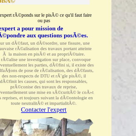
pisÃ©
expert rÃ©ponds sur le pisÃ© ce qu'il faut faire
ou pas
'expert a pour mission de
Ã©pondre aux questions posÃ©es.
ur un dÃ©faut, un dÃ©sordre, une fissure, une
uvaise rÃ©alisation des travaux portant atteinte
Ã la maison en pisÃ© et au propriÃ©taire.
l rÃ©alise une investigation sur place, convoque
entuellement les parties, dÃ©fini si, il existe des
lfaÃ§ons de pose de rÃ©alisation, des dÃ©fauts,
des non-respects de DTU et rÃ¨gle pisÃ©, il
dÃ©finit les causes, qui sont les responsables,
prÃ©conise des travaux de reprise,
ventuellement une mise en sÃ©curitÃ© le coÃ»t
s reprises, et toujours suivant la dÃ©ontologie en
toute neutralitÃ© et impartialitÃ©.
Contacter l'expert