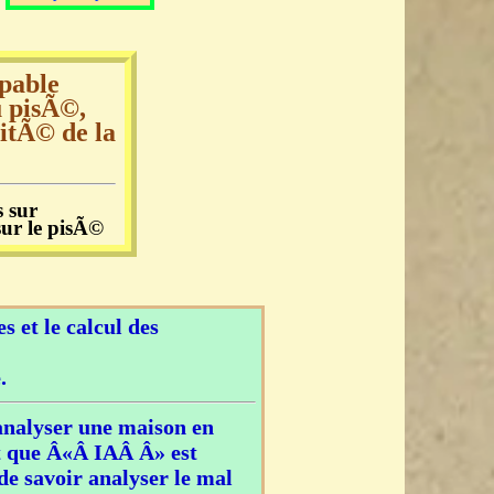
pable
u pisÃ©,
ritÃ© de la
s sur
sur le pisÃ©
s et le calcul des
.
analyser une maison en
nt que Â«Â IAÂ Â» est
de savoir analyser le mal