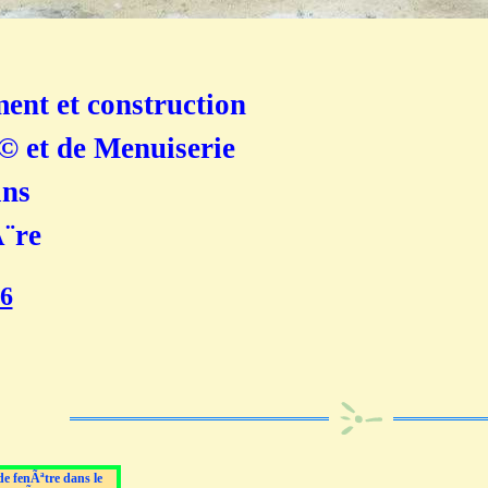
nt et construction
© et de Menuiserie
ans
Ã¨re
56
de fenÃªtre dans le