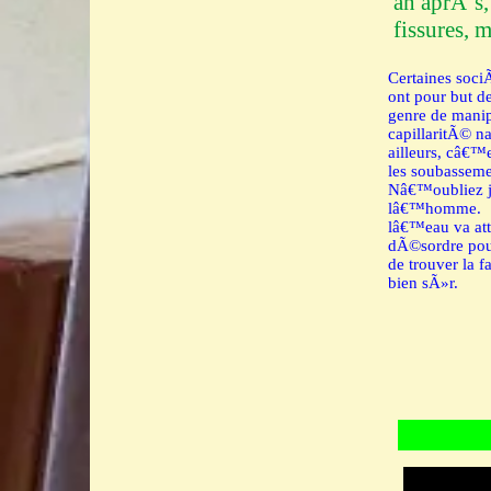
an aprÃ¨s,
fissures, m
Certaines soci
ont pour but de
genre de manip
capillaritÃ© na
ailleurs, câ€™
les soubasseme
Nâ€™oubliez ja
lâ€™homme.
lâ€™eau va atta
dÃ©sordre pou
de trouver la f
bien sÃ»r.